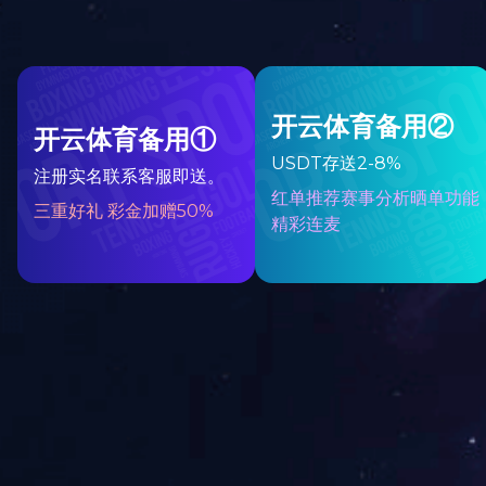
华人欢聚一堂，共同回顾奋斗历程，表彰先进
READ MORE
山海奇遇 青春星华 | 星华集团惊艳
...
READ MORE
聚焦 “交流、共赢、未来”
2025年9月1日，由海南星华集团投资
主办的“中美国际旅游酒店行业论坛”在三亚
READ MORE