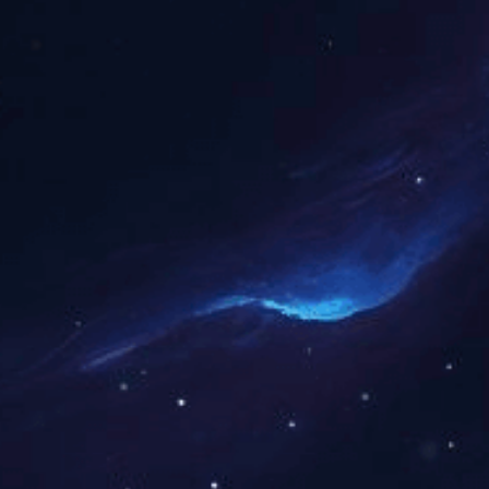
开云·官方端网页版登录入口
集团简介
旗下公司
发展历程
集团荣誉
星华动态
集团新闻
媒体报道
企业文化
文化理念
精彩活动
星华故事
投资产业
文旅运营与融合
城市更新与改造
美丽乡村与赋能
人才招聘
人才理念