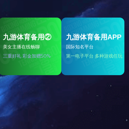
店行业协会、携程旅行网大住宿事业群海南分公司联合