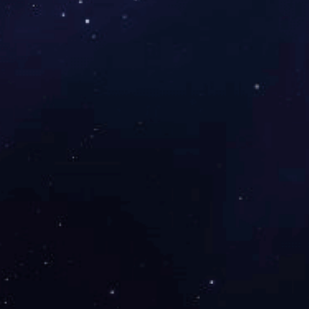
招聘职位
星华在线
意见反馈
联系我们
联系我们
地址：海口市海秀中路51-1号星华大厦20层
电话：0898-66766228
手机版网站
友情链接
LINK
三亚亚龙湾星华套房假日酒店
开云·官方端网页版登录入口