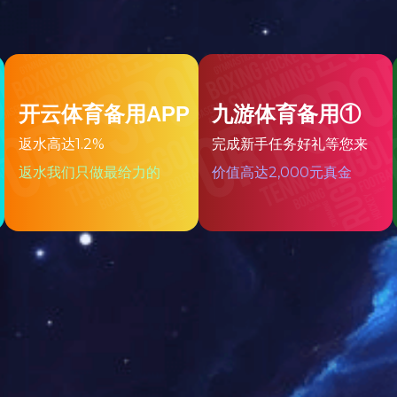
典范，共绘发展...
亮相 2025 中国国际旅游交易会
有限公司、美国内华达大学拉斯维加斯分校、三亚旅游酒
亚龙湾星华华邑度假酒店盛大举行。此...