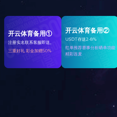
华人欢聚一堂，共同回顾奋斗历程，表彰先进
READ MORE
山海奇遇 青春星华 | 星华集团惊艳
...
READ MORE
聚焦 “交流、共赢、未来”
2025年9月1日，由海南星华集团投资
主办的“中美国际旅游酒店行业论坛”在三亚
READ MORE