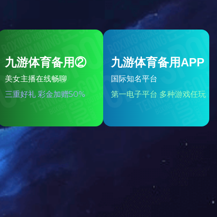
店行业协会、携程旅行网大住宿事业群海南分公司联合