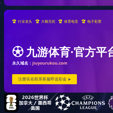
集团简介
海南星华集团投资有限公司初创于1992年，本着"为客户创
业精神，扎根深耕海南34载，逐步发展为一家多元化产业投
查看更多
文旅运营与融合
城市更新与改造
美丽乡村与赋能
文旅运营与融合
城市更新与改造
美丽乡村与赋能
星华动态
查看更多
守正出奇谋新篇，同心勠力踏新程 |
2026年2月10日，星华集团“守正出奇谋