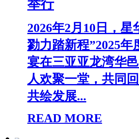
举行
2026年2月10日
勠力踏新程”2025
宴在三亚亚龙湾华邑
人欢聚一堂，共同回
共绘发展...
READ MORE