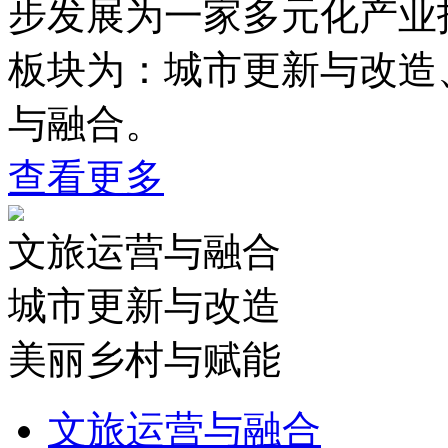
步发展为一家多元化产业
板块为：城市更新与改造
与融合。
查看更多
文旅运营与融合
城市更新与改造
美丽乡村与赋能
文旅运营与融合