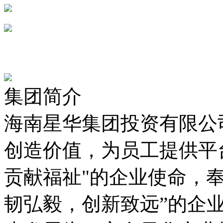
集团简介
海南星华集团投资有限公司
创造价值，为员工提供平
贡献福祉"的企业使命，
韧弘毅，创新致远”的企